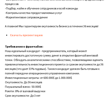
процессов
-Подбор, найм и обучение сотрудников и всей команды
-Контроль качества предоставляемых услуг
-Маркетинговое сопровождение
А главное! Мы гарантируем окупаемость бизнеса в течение 36 месяцев!
Скачать презентацию
Требования к франчайзи:
Наш идеальный кандидат - предприниматель, который может
инвестировать достаточную сумму денег в открытие франчайзинговой
точки. Обладать аналитическими способностями, позволяющими оценить
привлекательность инвестиционного проекта со сроком окупаемости до 36
месяцев (что дает 33% годовых). Также кандидат должен быть готовым к
полной передачи операционного управления компании.
Инвестиционные затраты: от 600.000$ до 1.000.000$
Окупаемость: До 36 месяцев
Паушальный взнос: 50.000$
Роялти: 8% от валовой выручки
Срок окупаемости: До 3 лет