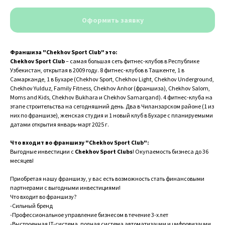
Оформить заявку
Франшиза "Chekhov Sport Club" это:
Chekhov Sport Club
– самая большая сеть фитнес-клубов в Республике
Узбекистан, открытая в 2009 году. 8 фитнес-клубов в Ташкенте, 1 в
Самарканде, 1 в Бухаре (Chekhov Sport, Chekhov Light, Chekhov Underground,
Chekhov Yulduz, Family Fitness, Chekhov Anhor (франшиза), Chekhov Salom,
Moms and Kids, Chekhov Bukhara и Chekhov Samarqand). 4 фитнес-клуба на
этапе строительства на сегодняшний день. Два в Чиланзарском районе (1 из
них по франшизе), женская студия и 1 новый клуб в Бухаре с планируемыми
датами открытия январь-март 2025 г.
Что входит во франшизу "Chekhov Sport Club":
Выгодные инвестиции с
Chekhov Sport Clubs
! Окупаемость бизнеса до 36
месяцев!
Приобретая нашу франшизу, у вас есть возможность стать финансовыми
партнерами с выгодными инвестициями!
Что входит во франшизу?
-Сильный бренд
-Профессиональное управление бизнесом в течение 3-х лет
-Выстроенная IT-система, полная система автоматизации и цифровизации