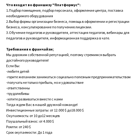
Что входит во франшизу "Платформус":
1.Подбор помещения, подбор персонала, оформление центра, поставка
необходимого оборудования
2.Выбор формы организации бизнеса, помощь в оформлении и регистрации
бизнеса, консультирование по получению лицензии.
3.Обучение педагогов и руководителя, аттестация педагогов, вебинары для
педагогов и руководителя, информационная поддержка в чате.
Требования к франчайзи;
Мы дорожим собственной репутацией, поэтому стремимся выбрать
достойного руководителя!
Если Вы:
-любите детей
-горите желанием заниматься социально полезным предпринимательством
-получать не только прибыль, но и удовольствие
-ответственны
-трудолюбивы
-хотите развиваться вместе с нами
Тогда ждем Вас в нашей дружной команде!
Инвестиционные затраты: от 12.000 $ до18.000 $
Окупаемость: от 10 до12 месяцев
Паушальный взнос: от 4.000 $
Роялти: от 240 $
Срок окупаемости: До 1 года