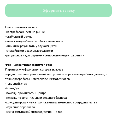
Оформить заявку
Наши сильные стороны:
-востребованность на рынке
-стабильный доход
-авторские учебные пособия и материалы
-отличные результаты у обучающихся
-спокойные и довольные родители
-регулярное и долговременное посещение центра детьми
Франшиза "Платформус" это:
Партнерскую франшизу, которая включает:
-предоставление уникальной авторской программы по работе с детьми, а
также разработок и методических материалов
-товарный знак
-брендбук
-помощь при открытии центра
-помощь по организации и ведению бизнеса
-консультирование на протяжении всего периода сотрудничества
-обучение персонала
-эксклюзив на район/город/регион на год