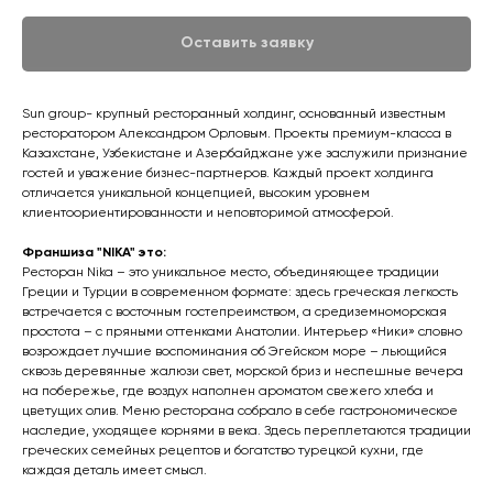
Оставить заявку
Sun group- крупный ресторанный холдинг, основанный известным
ресторатором Александром Орловым. Проекты премиум-класса в
Казахстане, Узбекистане и Азербайджане уже заслужили признание
гостей и уважение бизнес-партнеров. Каждый проект холдинга
отличается уникальной концепцией, высоким уровнем
клиентоориентированности и неповторимой атмосферой.
Франшиза "NIKA" это:
Ресторан Nika – это уникальное место, объединяющее традиции
Греции и Турции в современном формате: здесь греческая легкость
встречается с восточным гостепреимством, а средиземноморская
простота – с пряными оттенками Анатолии. Интерьер «Ники» словно
возрождает лучшие воспоминания об Эгейском море – льющийся
сквозь деревянные жалюзи свет, морской бриз и неспешные вечера
на побережье, где воздух наполнен ароматом свежего хлеба и
цветущих олив. Меню ресторана собрало в себе гастрономическое
наследие, уходящее корнями в века. Здесь переплетаются традиции
греческих семейных рецептов и богатство турецкой кухни, где
каждая деталь имеет смысл.