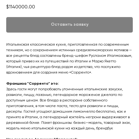
$
1140000.00
Оставить заявку
Итальянская классическая кухня, приготовленная по современным
техникам, но с сохранением истинных средиземноморских мотивов —
все рецепты блюд составлены бренд-шефом Русланом Италмазовым,
который привез их из путешествий по Италии и Марко Якетто
(Италия), чья рецептура блюд родом из детства, что послужило
вдохновением для создания меню «Сорренто».
Франшиза "Сорренто" это:
Здесь гости могут попробовать утонченные итальянские закуски,
равиоли, пиццу, лазанью, легендарное мороженое джелато по
доступным ценам. Все блюда в ресторане собственного
приготовления, в том числе паста, тесто для равиоли и пиццы,
десерты. Гостей угощают домашним лимончелло бесплатно, как и
принято в Италии, а легендарный коктейль негрони выдерживают в
деревянной бочке. Пакет франшизы: бизнес—модель, товарный знак,
модель меню итальянской кухни на каждый день, брендбук