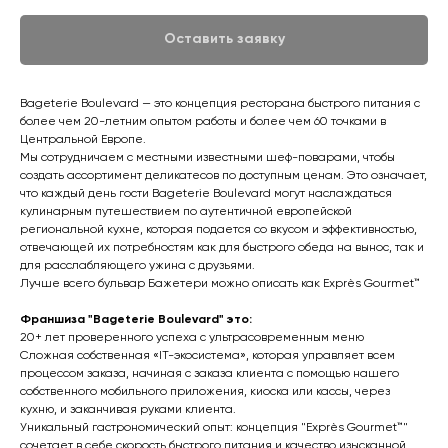
Оставить заявку
Bageterie Boulevard — это концепция ресторана быстрого питания с
более чем 20-летним опытом работы и более чем 60 точками в
Центральной Европе.
Мы сотрудничаем с местными известными шеф-поварами, чтобы
создать ассортимент деликатесов по доступным ценам. Это означает,
что каждый день гости Bageterie Boulevard могут наслаждаться
кулинарным путешествием по аутентичной европейской
региональной кухне, которая подается со вкусом и эффективностью,
отвечающей их потребностям как для быстрого обеда на вынос, так и
для расслабляющего ужина с друзьями.
Лучше всего бульвар Бажетери можно описать как Exprès Gourmet™
Франшиза "Bageterie Boulevard" это:
20+ лет проверенного успеха с ультрасовременным меню
Сложная собственная «IT-экосистема», которая управляет всем
процессом заказа, начиная с заказа клиента с помощью нашего
собственного мобильного приложения, киоска или кассы, через
кухню, и заканчивая руками клиента.
Уникальный гастрономический опыт: концепция "Exprès Gourmet™"
сочетает в себе скорость быстрого питания и качество изысканной