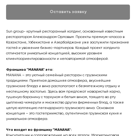
Оставить заявку
Sun group- крупный ресторанный холдинг, основанный известным
ресторатором Александром Орловым. Проекты премиум-класса в
Казахстане, Узбекистане и Азербайджане уже заслужили признание
гостей и уважение бизнес-партнеров. Каждый проект холдинга
отличается уникальной концепцией, высоким уровнем
клиентоориентированности и неповторимой атмосферой.
Франшиза "MANANA" это:
MANANA – это уютный семейный ресторан с грузинскими
традициями. Приятная домашняя атмосфера, вкуснейшие
грузинские блюда и вина располагают к безмятежному отдыху и
неспешному застолью. Здесь вам предложат наваристый харчо,
тушеную баранину с тархуном и белым вином, таящего во рту
цыпленка чкмерули и множество других фирменных блюд, а также
целую коллекцию легендарного грузинского вина. Основная
концепция – это гостеприимство, аутентичная грузинская кухня и
уникальная атмосфера.
Что входит во франшизу "MANANA":
Консультации и сопровождение на всех этапах. Маркетинговая