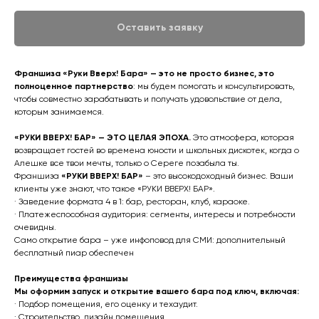
Оставить заявку
Франшиза «Руки Вверх! Бара» — это не просто бизнес, это
полноценное партнерство
: мы будем помогать и консультировать,
чтобы совместно зарабатывать и получать удовольствие от дела,
которым занимаемся.
«РУКИ ВВЕРХ! БАР» — ЭТО ЦЕЛАЯ ЭПОХА.
Это атмосфера, которая
возвращает гостей во времена юности и школьных дискотек, когда о
Алешке все твои мечты, только о Сереге позабыла ты.
Франшиза
«РУКИ ВВЕРХ! БАР»
– это высокодоходный бизнес. Ваши
клиенты уже знают, что такое «РУКИ ВВЕРХ! БАР».
· Заведение формата 4 в 1: бар, ресторан, клуб, караоке.
· Платежеспособная аудитория: сегменты, интересы и потребности
очевидны.
Само открытие бара – уже инфоповод для СМИ: дополнительный
бесплатный пиар обеспечен
Преимущества франшизы
Мы оформим запуск и открытие вашего бара под ключ, включая:
· Подбор помещения, его оценку и техаудит.
· Строительство, дизайн помещения.