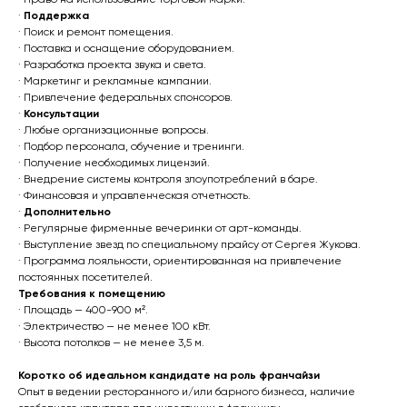
· Право на использование торговой марки.
·
Поддержка
· Поиск и ремонт помещения.
· Поставка и оснащение оборудованием.
· Разработка проекта звука и света.
· Маркетинг и рекламные кампании.
· Привлечение федеральных спонсоров.
·
Консультации
· Любые организационные вопросы.
· Подбор персонала, обучение и тренинги.
· Получение необходимых лицензий.
· Внедрение системы контроля злоупотреблений в баре.
· Финансовая и управленческая отчетность.
·
Дополнительно
· Регулярные фирменные вечеринки от арт-команды.
· Выступление звезд по специальному прайсу от Сергея Жукова.
· Программа лояльности, ориентированная на привлечение
постоянных посетителей.
Требования к помещению
· Площадь — 400-900 м².
· Электричество — не менее 100 кВт.
· Высота потолков — не менее 3,5 м.
Коротко об идеальном кандидате на роль франчайзи
Опыт в ведении ресторанного и/или барного бизнеса, наличие