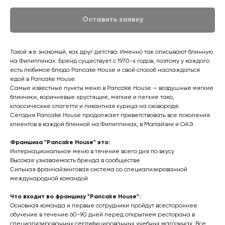
Оставить заявку
Такой же знакомый, как друг детства. Именно так описывают блинную
на Филиппинах. Бренд существует с 1970-х годов, поэтому у каждого
есть любимое блюдо Pancake House и свой способ наслаждаться
едой в Pancake House.
Самые известные пункты меню в Pancake House — воздушные мягкие
блинчики, коричневые хрустящие, мягкие и легкие тако,
классические спагетти и пикантная курица на сковороде.
Сегодня Pancake House продолжает приветствовать все поколения
клиентов в каждой блинной на Филиппинах, в Малайзии и ОАЭ.
Франшиза "Pancake House" это:
Интернациональное меню в течение всего дня по вкусу
Высокая узнаваемость бренда в сообществе
Сильная франчайзинговая система со специализированной
международной командой
Что входит во франшизу "Pancake House":
Основная команда и первые сотрудники пройдут всестороннее
обучение в течение 60-90 дней перед открытием ресторана в
специализированных сертифицированных учебных магазинах. Все