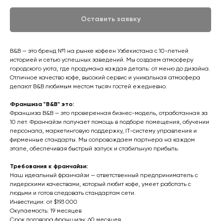
Оставить заявку
B&B — это бренд №1 на рынке кофеен Узбекистана с 10-летней
историей и сетью успешных заведений. Мы создаем атмосферу
городского уюта, где продумана каждая деталь: от меню до дизайна.
Отличное качество кофе, высокий сервис и уникальная атмосфера
делают B&B любимым местом тысяч гостей ежедневно.
Франшиза "B&B" это:
Франшиза B&B — это проверенная бизнес-модель, отработанная за
10 лет. Франчайзи получает помощь в подборе помещения, обучении
персонала, маркетинговую поддержку, IT-систему управления и
фирменные стандарты. Мы сопровождаем партнера на каждом
этапе, обеспечивая быстрый запуск и стабильную прибыль.
Требования к франчайзи:
Наш идеальный франчайзи — ответственный предприниматель с
лидерскими качествами, который любит кофе, умеет работать с
людьми и готов следовать стандартам сети.
Инвестиции: от $193 000
Окупаемость: 19 месяцев
Срок договора франшизы: 60 месяцев