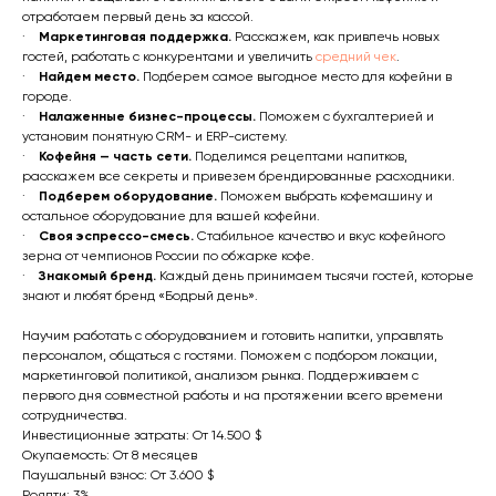
отработаем первый день за кассой.
·
Маркетинговая поддержка.
Расскажем, как привлечь новых
гостей, работать с конкурентами и увеличить
средний чек
.
·
Найдем место.
Подберем самое выгодное место для кофейни в
городе.
·
Налаженные бизнес-процессы.
Поможем с бухгалтерией и
установим понятную CRM- и ERP-систему.
·
Кофейня — часть сети.
Поделимся рецептами напитков,
расскажем все секреты и привезем брендированные расходники.
·
Подберем оборудование.
Поможем выбрать кофемашину и
остальное оборудование для вашей кофейни.
·
Своя эспрессо-смесь.
Стабильное качество и вкус кофейного
зерна от чемпионов России по обжарке кофе.
·
Знакомый бренд.
Каждый день принимаем тысячи гостей, которые
знают и любят бренд «Бодрый день».
Научим работать с оборудованием и готовить напитки, управлять
персоналом, общаться с гостями. Поможем с подбором локации,
маркетинговой политикой, анализом рынка. Поддерживаем с
первого дня совместной работы и на протяжении всего времени
сотрудничества.
Инвестиционные затраты: От 14.500 $
Окупаемость: От 8 месяцев
Паушальный взнос: От 3.600 $