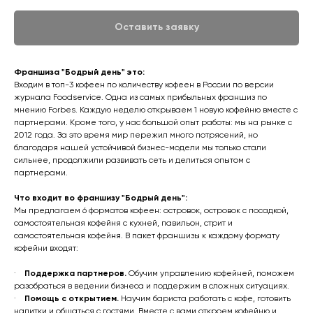
Оставить заявку
Франшиза "Бодрый день" это:
Входим в топ-3 кофеен по количеству кофеен в России по версии
журнала Foodservice. Одна из самых прибыльных франшиз по
мнению Forbes. Каждую неделю открываем 1 новую кофейню вместе с
партнерами. Кроме того, у нас большой опыт работы: мы на рынке с
2012 года. За это время мир пережил много потрясений, но
благодаря нашей устойчивой бизнес-модели мы только стали
сильнее, продолжили развивать сеть и делиться опытом с
партнерами.
Что входит во франшизу "Бодрый день":
Мы предлагаем 6 форматов кофеен: островок, островок с посадкой,
самостоятельная кофейня с кухней, павильон, стрит и
самостоятельная кофейня. В пакет франшизы к каждому формату
кофейни входят:
·
Поддержка партнеров.
Обучим управлению кофейней, поможем
разобраться в ведении бизнеса и поддержим в сложных ситуациях.
·
Помощь с открытием.
Научим бариста работать с кофе, готовить
напитки и общаться с гостями. Вместе с вами откроем кофейню и