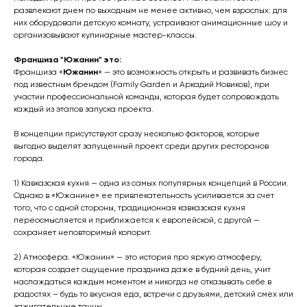
развлекают днем по выходным не менее активно, чем взрослых: для
них оборудовали детскую комнату, устраивают анимационные шоу и
организовывают кулинарные мастер-классы.
Франшиза "Южанин" это:
Франшиза «
Южанин
» — это возможность открыть и развивать бизнес
под известным брендом (Family Garden и Аркадий Новиков), при
участии профессиональной команды, которая будет сопровождать
каждый из этапов запуска проекта.
В концепции присутствуют сразу несколько факторов, которые
выгодно выделят запущенный проект среди других ресторанов
города.
1) Кавказская кухня — одна из самых популярных концепций в России.
Однако в «Южанине» ее привлекательность усиливается за счет
того, что с одной стороны, традиционная кавказская кухня
переосмысляется и приближается к европейской, с другой —
сохраняет неповторимый колорит.
2) Атмосфера. «Южанин» — это история про яркую атмосферу,
которая создает ощущение праздника даже в будний день, учит
наслаждаться каждым моментом и никогда не отказывать себе в
радостях – будь то вкусная еда, встречи с друзьями, детский смех или