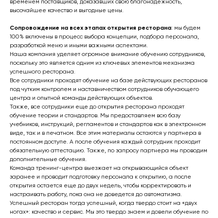
временем поставщиков, доказавших свою благонадежность,
высочайшее качество и выгодные цены.
Сопровождение на всех этапах открытия ресторана
: мы будем
100% включены в процесс выбора концепции, подбора персонала,
разработкой меню и иными важными аспектами.
Наша компания уделяет огромное внимание обучению сотрудников,
поскольку это является одним из ключевых элементов механизма
успешного ресторана.
Все сотрудники проходят обучение на базе действующих ресторанов
под чутким контролем и наставничеством сотрудников обучающего
центра и опытной команды действующих объектов.
Также, все сотрудники еще до открытия ресторана проходят
обучение теории и стандартов. Мы предоставляем всю базу
учебников, инструкций, регламентов и стандартов как в электронном
виде, так и в печатном. Все этим материалы остаются у партнера в
постоянном доступе. А после обучения каждый сотрудник проходит
обязательную аттестацию. Также, по запросу партнера мы проводим
дополнительные обучения.
Команда тренинг-центра выезжает на открывающийся объект
заранее и проводит подготовку персонала к открытию, а после
открытия остается еще до двух недель, чтобы корректировать и
настраивать работу, пока она не доведется до автоматизма.
Успешный ресторан тогда успешный, когда твердо стоит на «двух
ногах»: качество и сервис. Мы это твердо знаем и довели обучение по