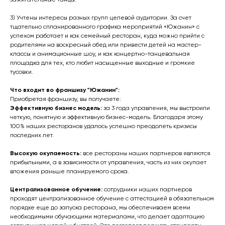
зажигательные танцы.
3) Учтены интересы разных групп целевой аудитории. За счет
тщательно спланированного графика мероприятий «Южанин» с
успехом работает и как семейный ресторан, куда можно прийти с
родителями на воскресный обед или привести детей на мастер-
классы и анимационные шоу, и как концертно-танцевальная
площадка для тех, кто любит насыщенные выходные и громкие
тусовки.
Что входит во франшизу "Южанин":
Приобретая франшизу, вы получаете:
Эффективную бизнес модель:
за 3 года управления, мы выстроили
четкую, понятную и эффективную бизнес-модель. Благодаря этому
100% наших ресторанов удалось успешно преодолеть кризисы
последних лет.
Высокую окупаемость:
все рестораны наших партнеров являются
прибыльными, а в зависимости от управления, часть из них окупает
вложения раньше планируемого срока.
Централизованное обучение:
сотрудники наших партнеров
проходят централизованное обучение с аттестацией в обязательном
порядке еще до запуска ресторана, мы обеспечиваем всеми
необходимыми обучающими материалами, что делает адаптацию