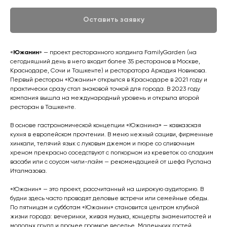
Оставить заявку
«
Южанин
» — проект ресторанного холдинга FamilyGarden (на
сегодняшний день в него входит более 35 ресторанов в Москве,
Краснодаре, Сочи и Ташкенте) и ресторатора Аркадия Новикова.
Первый ресторан «Южанин» открылся в Краснодаре в 2021 году и
практически сразу стал знаковой точкой для города. В 2023 году
компания вышла на международный уровень и открыла второй
ресторан в Ташкенте.
В основе гастрономической концепции «Южанина» — кавказская
кухня в европейском прочтении. В меню нежный сациви, фирменные
хинкали, телячий язык с луковым джемом и пюре со сливочным
хреном прекрасно соседствуют с попкорном из креветок со сладким
васаби или с соусом чили-лайм — рекомендацией от шефа Руслана
Италмазова.
«Южанин» — это проект, рассчитанный на широкую аудиторию. В
будни здесь часто проводят деловые встречи или семейные обеды.
По пятницам и субботам «Южанин» становится центром клубной
жизни города: вечеринки, живая музыка, концерты знаменитостей и
молодых групп и прочее громкое веселье. Маленьких гостей