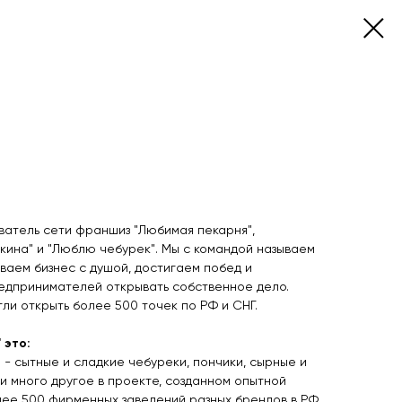
ватель сети франшиз "Любимая пекарня",
кина" и "Люблю чебурек". Мы с командой называем
ваем бизнес с душой, достигаем побед и
едпринимателей открывать собственное дело.
гли открыть более 500 точек по РФ и СНГ.
 это:
- сытные и сладкие чебуреки, пончики, сырные и
и много другое в проекте, созданном опытной
лее 500 фирменных заведений разных брендов в РФ