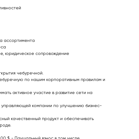
тивностей
ка ассортимента
еса
кое, юридическое сопровождение
ткрытия чебуречной.
чебуречную по нашим корпоративным правилам и
имать активное участие в развитие сети на
 управляющей компании по улучшению бизнес-
сный качественный продукт и обеспечивать
роде.
000 $ - Паушальный взнос в том числе