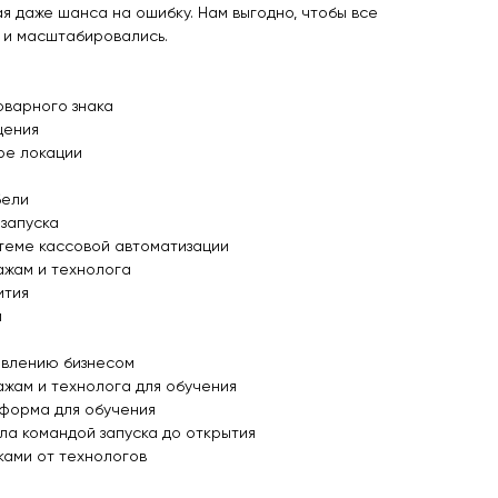
я даже шанса на ошибку. Нам выгодно, чтобы все
 и масштабировались.
оварного знака
щения
ре локации
бели
 запуска
теме кассовой автоматизации
ажам и технолога
ития
й
равлению бизнесом
ажам и технолога для обучения
форма для обучения
ла командой запуска до открытия
ками от технологов