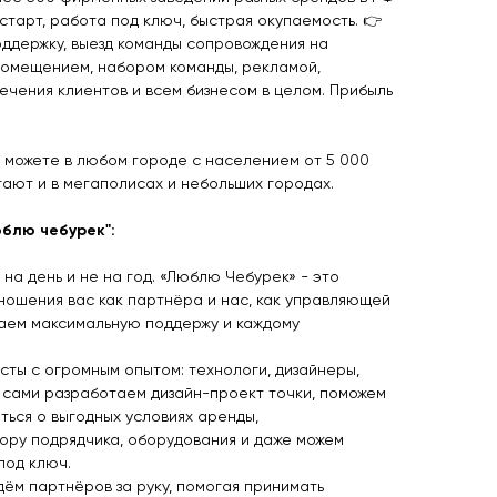
 старт, работа под ключ, быстрая окупаемость. 👉
ддержку, выезд команды сопровождения на
 помещением, набором команды, рекламой,
ечения клиентов и всем бизнесом в целом. Прибыль
 можете в любом городе с населением от 5 000
ают и в мегаполисах и небольших городах.
юблю чебурек":
на день и не на год. «Люблю Чебурек» - это
ношения вас как партнёра и нас, как управляющей
ваем максимальную поддержу и каждому
сты с огромным опытом: технологи, дизайнеры,
ы сами разработаем дизайн-проект точки, поможем
ься о выгодных условиях аренды,
бору подрядчика, оборудования и даже можем
под ключ.
дём партнёров за руку, помогая принимать