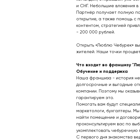
и СНГ. Небольшие вложения в
Партнёр получает полную по
открытие, а также помощь с
контентом, стратегией привл
- 200 000 рублей.
Открыть «Люблю Чебурек» вы
жителей. Наши точки процвет
Что входит во франшизу "Л
Обучение и поддержка
Наша франшиза - история не 
долгосрочные и выгодные от
компании. Поэтому мы оказы
гарантируем это.
Помогать вам будут специали
маркетологи, бухгалтеры. М
найти помещение и договорит
проконсультируем вас по вы
укомплектовать чебуречную 
С первого дня знакомства ве