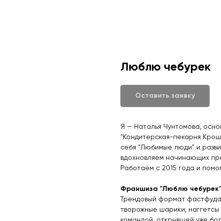
Люблю чебурек
Оставить заявку
Я — Наталья Чунтомова, осно
"Кондитерская-пекарня Крош
себя "Любимые люди" и разви
вдохновляем начинающих пр
Работаем с 2015 года и помо
Франшиза "Люблю чебурек"
Трендовый формат фастфуда 
творожные шарики, наггетсы 
командой, открывшей уже бо