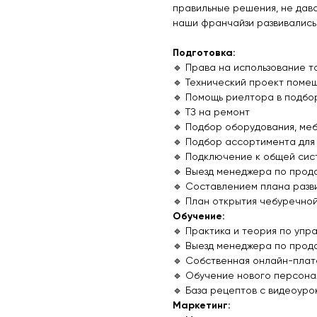
правильные решения, не дава
наши франчайзи развивались
Подготовка:
🔹 Права на использование т
🔹 Технический проект поме
🔹 Помощь риелтора в подбо
🔹 ТЗ на ремонт
🔹 Подбор оборудования, ме
🔹 Подбор ассортимента для
🔹 Подключение к общей сис
🔹 Выезд менеджера по прод
🔹 Составлением плана разв
🔹 План открытия чебуречно
Обучение:
🔹 Практика и теория по уп
🔹 Выезд менеджера по прод
🔹 Собственная онлайн-плат
🔹 Обучение нового персона
🔹 База рецептов с видеоуро
Маркетинг: