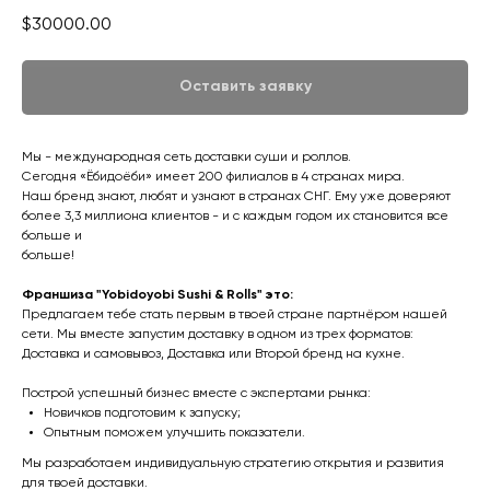
$
30000.00
Оставить заявку
Мы - международная сеть доставки суши и роллов.
Сегодня «Ёбидоёби» имеет 200 филиалов в 4 странах мира.
Наш бренд знают, любят и узнают в странах СНГ. Ему уже доверяют
более 3,3 миллиона клиентов - и с каждым годом их становится все
больше и
больше!
Франшиза "Yobidoyobi Sushi & Rolls" это:
Предлагаем тебе стать первым в твоей стране партнёром нашей
сети. Мы вместе запустим доставку в одном из трех форматов:
Доставка и самовывоз, Доставка или Второй бренд на кухне.
Построй успешный бизнес вместе с экспертами рынка:
Новичков подготовим к запуску;
Опытным поможем улучшить показатели.
Мы разработаем индивидуальную стратегию открытия и развития
для твоей доставки.