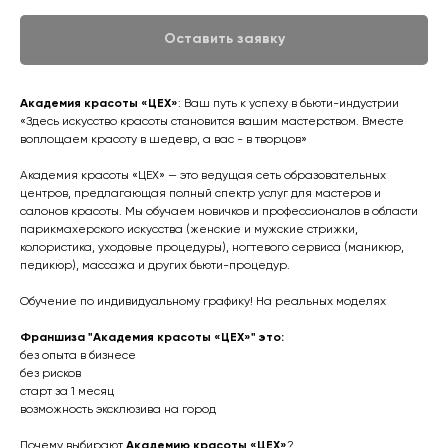
Оставить заявку
Академия красоты «ЦЕХ»
: Ваш путь к успеху в бьюти-индустрии
«Здесь искусство красоты становится вашим мастерством. Вместе
воплощаем красоту в шедевр, а вас - в творцов»
Академия красоты «ЦЕХ» — это ведущая сеть образовательных
центров, предлагающая полный спектр услуг для мастеров и
салонов красоты. Мы обучаем новичков и профессионалов в области
парикмахерского искусства (женские и мужские стрижки,
колористика, уходовые процедуры), ногтевого сервиса (маникюр,
педикюр), массажа и других бьюти-процедур.
Обучение по индивидуальному графику! На реальных моделях
Франшиза "Академия красоты «ЦЕХ»" это:
без опыта в бизнесе
без рисков
старт за 1 месяц
возможность эксклюзива на город
Почему выбирают
Академию красоты «ЦЕХ»
?