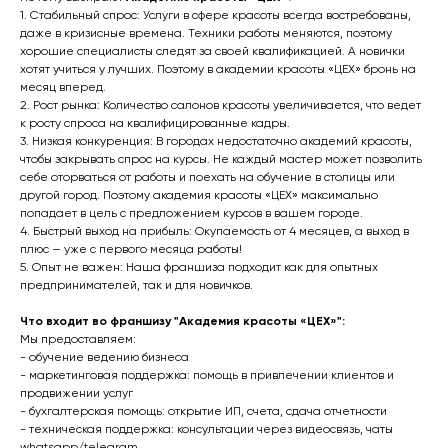
1. Стабильный спрос: Услуги в сфере красоты всегда востребованы,
даже в кризисные времена. Техники работы меняются, поэтому
хорошие специалисты следят за своей квалификацией. А новички
хотят учиться у лучших. Поэтому в академии красоты «ЦЕХ» бронь на
месяц вперед.
2. Рост рынка: Количество салонов красоты увеличивается, что ведет
к росту спроса на квалифицированные кадры.
3. Низкая конкуренция: В городах недостаточно академий красоты,
чтобы закрывать спрос на курсы. Не каждый мастер может позволить
себе оторваться от работы и поехать на обучение в столицы или
другой город. Поэтому академия красоты «ЦЕХ» максимально
попадает в цель с предложением курсов в вашем городе.
4. Быстрый выход на прибыль: Окупаемость от 4 месяцев, а выход в
плюс — уже с первого месяца работы!
5. Опыт не важен: Наша франшиза подходит как для опытных
предпринимателей, так и для новичков.
Что входит во франшизу "Академия красоты «ЦЕХ»":
Мы предоставляем:
- обучение ведению бизнеса
- маркетинговая поддержка: помощь в привлечении клиентов и
продвижении услуг
- бухгалтерская помощь: открытие ИП, счета, сдача отчетности
- техническая поддержка: консультации через видеосвязь, чаты