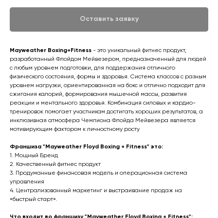
Оставить заявку
Mayweather Boxing+Fitness
- это уникальный фитнес продукт,
разработанный Флойдом Мейвезером, предназначенный для людей
с любым уровнем подготовки, для поддержания отличного
физического состояния, формы и здоровья. Система классов с разным
уровнем нагрузки, ориентированная на бокс и отлично подходит для
сжигания калорий, формирования мышечной массы, развития
реакции и ментального здоровья. Комбинация силовых и кардио-
тренировок помогает участникам достигать хороших результатов, а
инклюзивная атмосфера Чемпиона Флойда Мейвезера является
мотивирующим фактором к личностному росту
Франшиза "Mayweather Floyd Boxing + Fitness" это:
1. Мощный Бренд
2. Качественный фитнес продукт
3. Продуманные финансовая модель и операционная система
управления
4. Централизованный маркетинг и выстраивание продаж на
«быстрый старт».
Что входит во франшизу "Mayweather Floyd Boxing + Fitness":