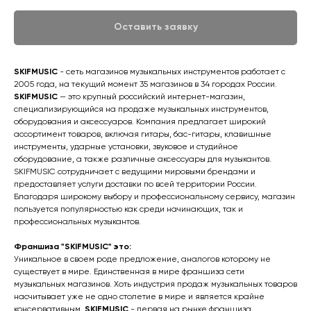
Оставить заявку
SKIFMUSIC
- сеть магазинов музыкальных инструментов работает с
2005 года, на текущий момент 35 магазинов в 34 городах России.
SKIFMUSIC
— это крупный российский интернет-магазин,
специализирующийся на продаже музыкальных инструментов,
оборудования и аксессуаров. Компания предлагает широкий
ассортимент товаров, включая гитары, бас-гитары, клавишные
инструменты, ударные установки, звуковое и студийное
оборудование, а также различные аксессуары для музыкантов.
SKIFMUSIC сотрудничает с ведущими мировыми брендами и
предоставляет услуги доставки по всей территории России.
Благодаря широкому выбору и профессиональному сервису, магазин
пользуется популярностью как среди начинающих, так и
профессиональных музыкантов.
Франшиза "SKIFMUSIC" это:
Уникальное в своем роде предложение, аналогов которому не
существует в мире. Единственная в мире франшиза сети
музыкальных магазинов. Хоть индустрия продаж музыкальных товаров
насчитывает уже не одно столетие в мире и является крайне
консервативным,
SKIFMUSIC
- первая на рынке франшиза.