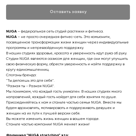
Оставить заявку
NUGA
– федеральная сеть студий растяжки и фитнеса.
NUGA
– не просто очередная фитнес-сеть. Это комьюнити,
посвященное трансформации жизни женщин через индивидуальные
программы и непревзойденную поддержку.
В наших студиях здоровье, красота и уверенность идут рука об руку.
Студии NUGA являются оазисом для женщин, где они могут улучшить
свою физическую форму, обрести уверенность и найти поддержку в
кругу единомышленниц.
Слоганы бренда:
"Ты делаешь это для себя".
“Разная ты - Разная NUGA”.
Мы понимаем, что каждый гость уникален. В наших студиях много
направлений, каждый гость найдет для себя занятия по душе.
Присоединяйтесь к нам и станьте частью семьи NUGA. Вместе мы
будем вдохновлять, мотивировать и поддерживать девушек и
женщин на их пути к лучшей версии себя.
Вы можете изменить жизнь женщин в вашем городе.
Станьте частью компании! NUGA меняет жизни!
Франшиза "NUGA stretching" это: