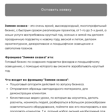
Оставить заявку
Зимняя сказка
- это очень яркий, высокодоходный, многопрофильный
бизнес, с быстрым сроком реализации проектов, от 1-го до 3-х дней, а
наши услуги востребованы круглый год, осенью и зимой мы делаем
праздничную подсветку к новому году, весной и летом, делаем
архитектурное, декоративное и ландшафтное освещение и
автополив газонов.
Франшиза "Зимняя сказка" это:
Готовый бизнес по созданию подсветки фасадов и ландшафтному
освещению, с помощью которого вы сможете зарабатывать круглый
год.
Что входит во франшизу "Зимняя сказка":
Пошаговый алгоритм действий по запуску бизнеса.
Отправляем образцы светодиодного материала, для
демонстрации клиентам.
Качественных видео уроки, по которым вы научитесь, делать
расчеты, нанимать людей, разбираться в большом разнообразии
осветительного оборудования, поймете как его монтировать и как
продавать клиентам. Т.е. полный набор знаний необходимый для